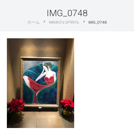
IMG_0748
chevron_right
chevron_right
ホーム
MIKIKO’s SPIRITs.
IMG_0748