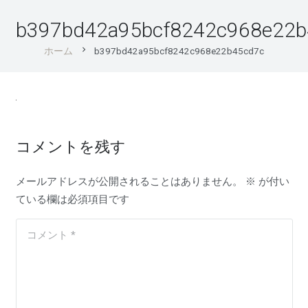
b397bd42a95bcf8242c968e22b
chevron_right
ホーム
b397bd42a95bcf8242c968e22b45cd7c
コメントを残す
メールアドレスが公開されることはありません。
※
が付い
ている欄は必須項目です