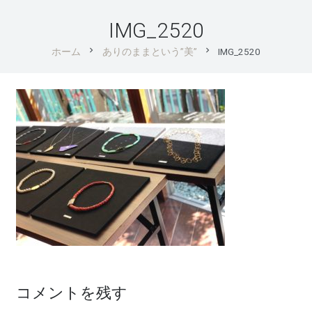
IMG_2520
chevron_right
chevron_right
ホーム
ありのままという”美”
IMG_2520
コメントを残す