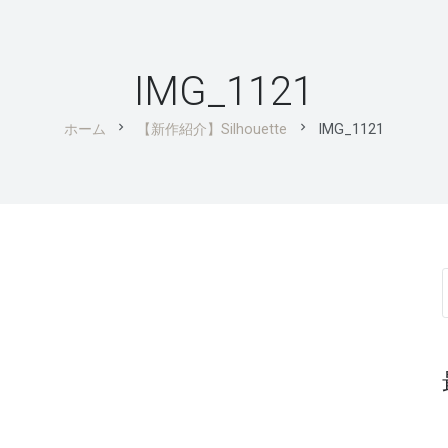
IMG_1121
chevron_right
chevron_right
ホーム
【新作紹介】Silhouette
IMG_1121